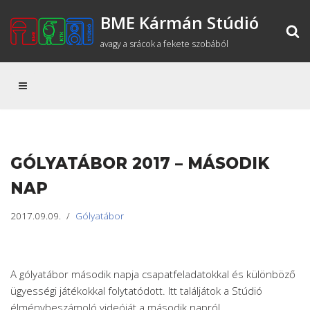
BME Kármán Stúdió
Skip
avagy a srácok a fekete szobából
to
content
GÓLYATÁBOR 2017 – MÁSODIK
NAP
2017.09.09.
Gólyatábor
A gólyatábor második napja csapatfeladatokkal és különböző
ügyességi játékokkal folytatódott. Itt találjátok a Stúdió
élménybeszámoló videóját a második napról.