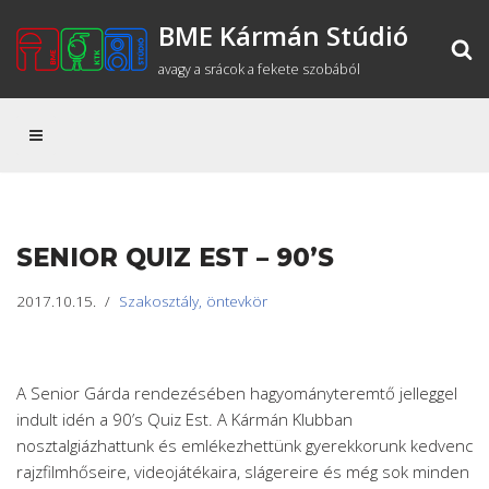
BME Kármán Stúdió
Skip
avagy a srácok a fekete szobából
to
content
SENIOR QUIZ EST – 90’S
2017.10.15.
Szakosztály, öntevkör
A Senior Gárda rendezésében hagyományteremtő jelleggel
indult idén a 90’s Quiz Est. A Kármán Klubban
nosztalgiázhattunk és emlékezhettünk gyerekkorunk kedvenc
rajzfilmhőseire, videojátékaira, slágereire és még sok minden