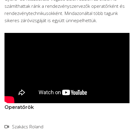
számíthattak ránk a rendezvényszervezők operatőrként és
rendezvénytechnikusokként. Mindazonáltal több tagunk
sikeres záróvizsgáját is együtt ünnepelhettük.
Operatőrök
Szakács Roland