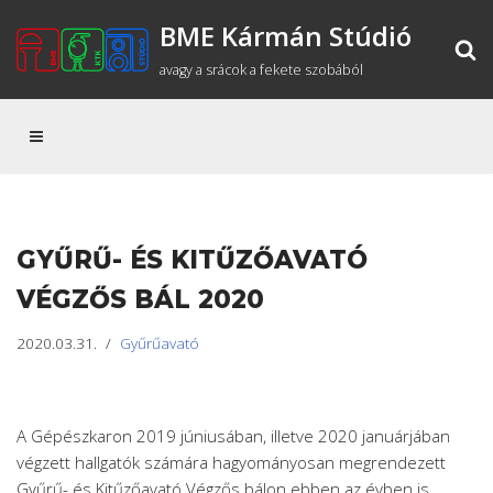
BME Kármán Stúdió
Skip
avagy a srácok a fekete szobából
to
content
GYŰRŰ- ÉS KITŰZŐAVATÓ
VÉGZŐS BÁL 2020
2020.03.31.
Gyűrűavató
A Gépészkaron 2019 júniusában, illetve 2020 januárjában
végzett hallgatók számára hagyományosan megrendezett
Gyűrű- és Kitűzőavató Végzős bálon ebben az évben is