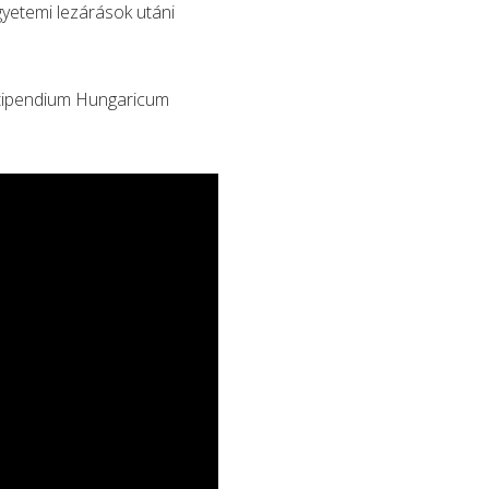
yetemi lezárások utáni
 Stipendium Hungaricum