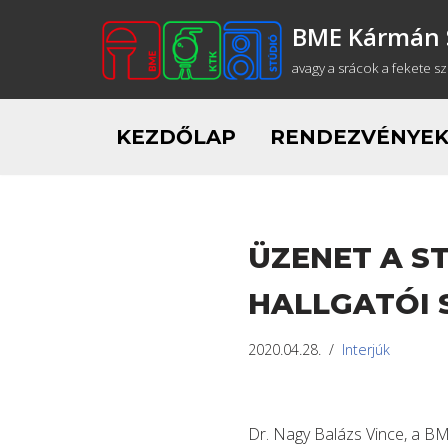
BME Kármán 
Skip
avagy a srácok a fekete s
to
content
KEZDŐLAP
RENDEZVÉNYE
ÜZENET A S
HALLGATÓI
2020.04.28.
Interjúk
Dr. Nagy Balázs Vince, a BM