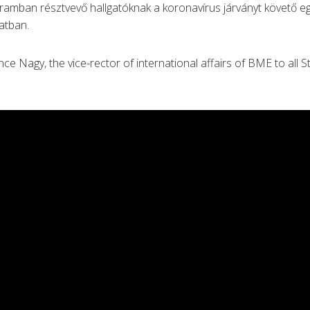
amban résztvevő hallgatóknak a koronavírus járványt követő eg
latban.
ce Nagy, the vice-rector of international affairs of BME to all