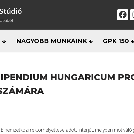
Stúdió
zobából
K
NAGYOBB MUNKÁINK
GPK 150
TIPENDIUM HUNGARICUM P
 SZÁMÁRA
E nemzetközi rektorhelyettese adott interjút, melyben motivál